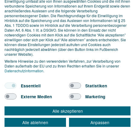
Einwilligung umfasst alle von Ihnen ausgewählten Cookies und die mit ihnen
verbundene Speicherung von Informationen auf Ihrem Endgerät sowie deren
HAMBURG
anschließendes Auslesen und die folgende Verarbeitung
Ballindamm 3, 20095 Hamburg
personenbezogener Daten. Die Rechtsgrundlage für die Einwilligung im
MADRID
Hinblick auf die Speicherung und das Auslesen von Informationen ist § 25
Calle de Serrano, 19, 4º derecha, 28001 Madrid
Abs. 1 TDDDG sowie im Hinblick auf die Verarbeitung personenbezogener
Daten Art. 6 Abs. 1 lit. a DSGVO. Sie können in den Einsatz der nicht
KANARISCHE INSELN
notwendigen Cookies mit dem Klick auf die Schaltfläche “Alle akzeptieren”
Calle Majanicho, 100, 834, 35650 Lajares
einwilligen oder sich per Klick auf “Alle ablehnen” anders entscheiden. Sie
können diese Einstellungen jederzeit aufrufen und Cookies auch
nachträglich jederzeit abwählen (über den Button links im Fußbereich
LEISTUNGEN
unserer Website).
Weitere Hinweise zu den verwendeten Verfahren, zur Verarbeitung von
Service & Support
Daten außerhalb der EU und zu Ihren Rechten erhalten Sie in unserer
Datenschutzinformation
.
Beratung & Strategie
Online Marketing
Essentiell
Statistiken
Hosting & Server Management
Externe Medien
Marketing
Kreation & Design
Webentwicklung
Alle akzeptieren
FACHVERBÄNDE
Alle ablehnen
Anpassen