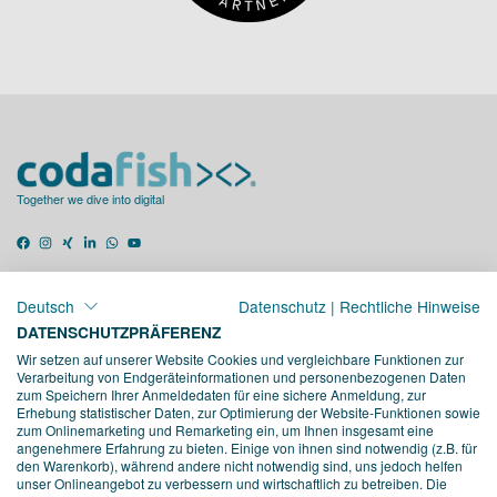
Together we dive into digital
Deutsch
Datenschutz
|
Rechtliche Hinweise
34 Bewertungen auf ProvenExpert.com
DATENSCHUTZPRÄFERENZ
Wir setzen auf unserer Website Cookies und vergleichbare Funktionen zur
Verarbeitung von Endgeräteinformationen und personenbezogenen Daten
STANDORTE
zum Speichern Ihrer Anmeldedaten für eine sichere Anmeldung, zur
Erhebung statistischer Daten, zur Optimierung der Website-Funktionen sowie
BERLIN
zum Onlinemarketing und Remarketing ein, um Ihnen insgesamt eine
Friedrichstrasse 171, 10117 Berlin
angenehmere Erfahrung zu bieten. Einige von ihnen sind notwendig (z.B. für
den Warenkorb), während andere nicht notwendig sind, uns jedoch helfen
SEESTERMÜHE
unser Onlineangebot zu verbessern und wirtschaftlich zu betreiben. Die
Am Altenfeldsdeich 56, 25371 Seestermühe