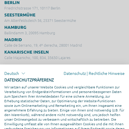
BERLIN
Friedrichstrasse 171, 10117 Berlin
SEESTERMÜHE
Am Altenfeldsdeich 56, 25371 Seestermühe
HAMBURG
Ballindamm 3, 20095 Hamburg
MADRID
Calle de Serrano, 19, 4º derecha, 28001 Madrid
KANARISCHE INSELN
Calle Majanicho, 100, 834, 35650 Lajares
LEISTUNGEN
Deutsch
Datenschutz
|
Rechtliche Hinweise
DATENSCHUTZPRÄFERENZ
Service & Support
Wir setzen auf unserer Website Cookies und vergleichbare Funktionen zur
Beratung & Strategie
Verarbeitung von Endgeräteinformationen und personenbezogenen Daten
zum Speichern Ihrer Anmeldedaten für eine sichere Anmeldung, zur
Online Marketing
Erhebung statistischer Daten, zur Optimierung der Website-Funktionen
Hosting & Server Management
sowie zum Onlinemarketing und Remarketing ein, um Ihnen insgesamt eine
angenehmere Erfahrung zu bieten. Einige von ihnen sind notwendig (z.B. für
Kreation & Design
den Warenkorb), während andere nicht notwendig sind, uns jedoch helfen
unser Onlineangebot zu verbessern und wirtschaftlich zu betreiben. Die
Webentwicklung
Einwilligung umfasst alle von Ihnen ausgewählten Cookies und die mit ihnen
verbundene Speicherung von Informationen auf Ihrem Endgerät sowie deren