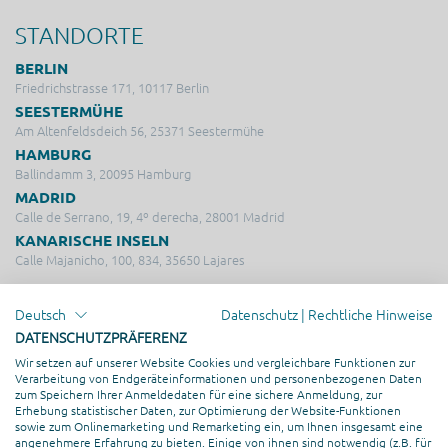
STANDORTE
BERLIN
Friedrichstrasse 171, 10117 Berlin
SEESTERMÜHE
Am Altenfeldsdeich 56, 25371 Seestermühe
HAMBURG
Ballindamm 3, 20095 Hamburg
MADRID
Calle de Serrano, 19, 4º derecha, 28001 Madrid
KANARISCHE INSELN
Calle Majanicho, 100, 834, 35650 Lajares
LEISTUNGEN
Deutsch
Datenschutz
|
Rechtliche Hinweise
DATENSCHUTZPRÄFERENZ
Service & Support
Wir setzen auf unserer Website Cookies und vergleichbare Funktionen zur
Beratung & Strategie
Verarbeitung von Endgeräteinformationen und personenbezogenen Daten
zum Speichern Ihrer Anmeldedaten für eine sichere Anmeldung, zur
Online Marketing
Erhebung statistischer Daten, zur Optimierung der Website-Funktionen
Hosting & Server Management
sowie zum Onlinemarketing und Remarketing ein, um Ihnen insgesamt eine
angenehmere Erfahrung zu bieten. Einige von ihnen sind notwendig (z.B. für