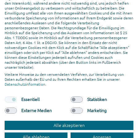
Kreation & Design
den Warenkorb), während andere nicht notwendig sind, uns jedoch helfen
unser Onlineangebot zu verbessern und wirtschaftlich zu betreiben. Die
Webentwicklung
Einwilligung umfasst alle von Ihnen ausgewählten Cookies und die mit ihnen
verbundene Speicherung von Informationen auf Ihrem Endgerät sowie deren
anschließendes Auslesen und die folgende Verarbeitung
FACHVERBÄNDE
personenbezogener Daten. Die Rechtsgrundlage für die Einwilligung im
Hinblick auf die Speicherung und das Auslesen von Informationen ist § 25
Abs. 1 TDDDG sowie im Hinblick auf die Verarbeitung personenbezogener
Daten Art. 6 Abs. 1 lit. a DSGVO. Sie können in den Einsatz der nicht
notwendigen Cookies mit dem Klick auf die Schaltfläche “Alle akzeptieren”
einwilligen oder sich per Klick auf “Alle ablehnen” anders entscheiden. Sie
können diese Einstellungen jederzeit aufrufen und Cookies auch
nachträglich jederzeit abwählen (über den Button links im Fußbereich
unserer Website).
Weitere Hinweise zu den verwendeten Verfahren, zur Verarbeitung von
Daten außerhalb der EU und zu Ihren Rechten erhalten Sie in unserer
Datenschutzinformation
.
Essentiell
Statistiken
Externe Medien
Marketing
© codafish GmbH. All rights reserved.
AGB
Impressum
Datenschutz
Trabajos
Alle akzeptieren
Arbeite mit uns
Alle ablehnen
Anpassen