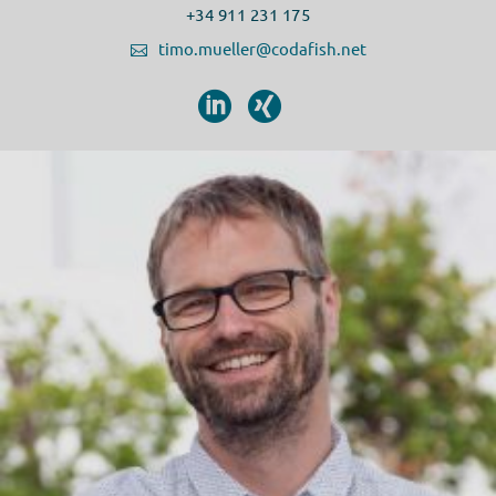
+34 911 231 175
timo.mueller@codafish.net