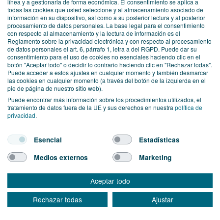
línea y a gestionarla de forma económica. El consentimiento se aplica a
todas las cookies que usted seleccione y al almacenamiento asociado de
información en su dispositivo, así como a su posterior lectura y al posterior
procesamiento de datos personales. La base legal para el consentimiento
con respecto al almacenamiento y la lectura de información es el
Reglamento sobre la privacidad electrónica y con respecto al procesamiento
de datos personales el art. 6, párrafo 1, letra a del RGPD. Puede dar su
consentimiento para el uso de cookies no esenciales haciendo clic en el
botón "Aceptar todo" o decidir lo contrario haciendo clic en "Rechazar todas".
Puede acceder a estos ajustes en cualquier momento y también desmarcar
Together we dive into digital
las cookies en cualquier momento (a través del botón de la izquierda en el
pie de página de nuestro sitio web).
Puede encontrar más información sobre los procedimientos utilizados, el
tratamiento de datos fuera de la UE y sus derechos en nuestra
política de
privacidad
.
34 Bewertungen auf ProvenExpert.com
Esencial
Estadísticas
Medios externos
Marketing
LOCATIONS
BERLIN
Aceptar todo
Friedrichstrasse 171, 10117 Berlin
SEESTERMÜHE
Rechazar todas
Ajustar
Am Altenfeldsdeich 56, 25371 Seestermühe
MADRID