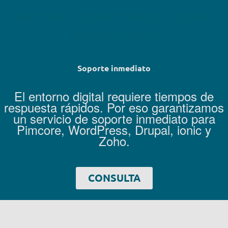
P
I
M
C
O
R
E
W
O
R
D
P
R
E
S
S
D
R
U
P
A
L
I
O
N
I
C
Z
O
H
O
Soporte inmediato
El entorno digital requiere tiempos de
respuesta rápidos. Por eso garantizamos
un servicio de soporte inmediato para
Pimcore, WordPress, Drupal, ionic y
Zoho.
CONSULTA