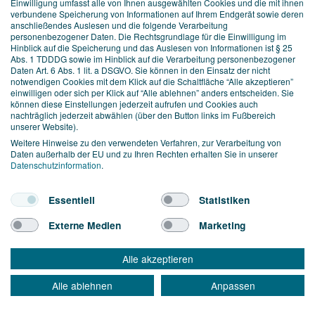
Einwilligung umfasst alle von Ihnen ausgewählten Cookies und die mit ihnen
verbundene Speicherung von Informationen auf Ihrem Endgerät sowie deren
anschließendes Auslesen und die folgende Verarbeitung
personenbezogener Daten. Die Rechtsgrundlage für die Einwilligung im
Hinblick auf die Speicherung und das Auslesen von Informationen ist § 25
TAUCHEN SIE EIN IN UNSERE
Abs. 1 TDDDG sowie im Hinblick auf die Verarbeitung personenbezogener
Daten Art. 6 Abs. 1 lit. a DSGVO. Sie können in den Einsatz der nicht
WELT
notwendigen Cookies mit dem Klick auf die Schaltfläche “Alle akzeptieren”
einwilligen oder sich per Klick auf “Alle ablehnen” anders entscheiden. Sie
können diese Einstellungen jederzeit aufrufen und Cookies auch
Hier informieren wir Sie über spannende digitale Trends
nachträglich jederzeit abwählen (über den Button links im Fußbereich
und erklären, wie Sie diese für Ihr Unternehmen nutzen
unserer Website).
können. Außerdem geben wir Ihnen einen Einblick in
Weitere Hinweise zu den verwendeten Verfahren, zur Verarbeitung von
Daten außerhalb der EU und zu Ihren Rechten erhalten Sie in unserer
unsere Arbeit als Digital-Agentur. Wir freuen uns über Ihr
Datenschutzinformation
.
Interesse!
Essentiell
Statistiken
Externe Medien
Marketing
Alle akzeptieren
Alle ablehnen
Anpassen