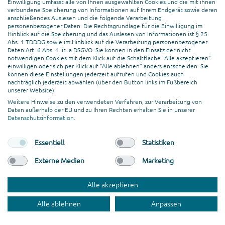
längst per Du! Kleiner Spaß – aber so ist
Einwilligung umfasst alle von Ihnen ausgewählten Cookies und die mit ihnen
verbundene Speicherung von Informationen auf Ihrem Endgerät sowie deren
es nun mal, alles dreht sich um Ihre
anschließendes Auslesen und die folgende Verarbeitung
Zielgruppe. Besonders bei Ihrer Social
personenbezogener Daten. Die Rechtsgrundlage für die Einwilligung im
Media Marketing Strategie!
Hinblick auf die Speicherung und das Auslesen von Informationen ist § 25
Abs. 1 TDDDG sowie im Hinblick auf die Verarbeitung personenbezogener
Daten Art. 6 Abs. 1 lit. a DSGVO. Sie können in den Einsatz der nicht
notwendigen Cookies mit dem Klick auf die Schaltfläche “Alle akzeptieren”
Welche Zielgruppen sind in
einwilligen oder sich per Klick auf “Alle ablehnen” anders entscheiden. Sie
können diese Einstellungen jederzeit aufrufen und Cookies auch
welchem Netzwerk unterwegs?
nachträglich jederzeit abwählen (über den Button links im Fußbereich
unserer Website).
Weitere Hinweise zu den verwendeten Verfahren, zur Verarbeitung von
Damit das gesamte Konstrukt
Daten außerhalb der EU und zu Ihren Rechten erhalten Sie in unserer
funktioniert, sollten Sie wissen, auf
Datenschutzinformation
.
welchen Kanälen sie sich aufhält.
Schauen wir uns dafür doch mal an,
Essentiell
Statistiken
wer heutzutage auf welcher Plattform
Externe Medien
Marketing
anzutreffen ist.
Alle akzeptieren
TikTok
Alle ablehnen
Anpassen
Das am schnellsten wachsende soziale
Netzwerk ist der Schauplatz der