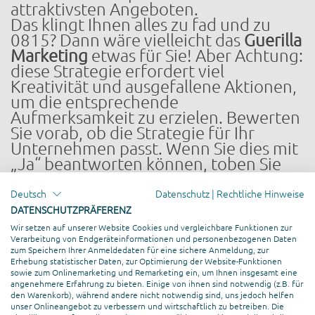
attraktivsten Angeboten.
Das klingt Ihnen alles zu fad und zu
0815? Dann wäre vielleicht das
Guerilla
Marketing
etwas für Sie! Aber Achtung:
diese Strategie erfordert viel
Kreativität und ausgefallene Aktionen,
um die entsprechende
Aufmerksamkeit zu erzielen. Bewerten
Sie vorab, ob die Strategie für Ihr
Unternehmen passt. Wenn Sie dies mit
„Ja“ beantworten können, toben Sie
sich aus!
Deutsch
Datenschutz
|
Rechtliche Hinweise
DATENSCHUTZPRÄFERENZ
Social Media und Zielgruppen
Wir setzen auf unserer Website Cookies und vergleichbare Funktionen zur
Verarbeitung von Endgeräteinformationen und personenbezogenen Daten
zum Speichern Ihrer Anmeldedaten für eine sichere Anmeldung, zur
Wenn wir jetzt gemeinsam bei jeder
Erhebung statistischer Daten, zur Optimierung der Website-Funktionen
Erwähnung des Wortes „Zielgruppe“ in
sowie zum Onlinemarketing und Remarketing ein, um Ihnen insgesamt eine
angenehmere Erfahrung zu bieten. Einige von ihnen sind notwendig (z.B. für
diesem Artikel einen Schnaps
den Warenkorb), während andere nicht notwendig sind, uns jedoch helfen
getrunken, dann wären wir schon
unser Onlineangebot zu verbessern und wirtschaftlich zu betreiben. Die