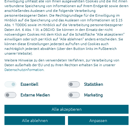
Einwilligung umfasst alle von Ihnen ausgewählten Cookies und die mit ihnen
konnten, welchen Weg Sie gehen
verbundene Speicherung von Informationen auf Ihrem Endgerät sowie deren
möchten, sagen wir: Challenge
anschließendes Auslesen und die folgende Verarbeitung
personenbezogener Daten. Die Rechtsgrundlage für die Einwilligung im
completed!
Hinblick auf die Speicherung und das Auslesen von Informationen ist § 25
Sollten Sie sich für das CMS WordPress
Abs. 1 TDDDG sowie im Hinblick auf die Verarbeitung personenbezogener
entschieden und Fragen haben? Dann
Daten Art. 6 Abs. 1 lit. a DSGVO. Sie können in den Einsatz der nicht
notwendigen Cookies mit dem Klick auf die Schaltfläche “Alle akzeptieren”
rufen Sie uns an! Wir arbeiten seit
einwilligen oder sich per Klick auf “Alle ablehnen” anders entscheiden. Sie
Jahren mit WordPress und stehen
können diese Einstellungen jederzeit aufrufen und Cookies auch
nachträglich jederzeit abwählen (über den Button links im Fußbereich
Ihnen nicht nur Rede und Antwort,
unserer Website).
sondern führen Sie auch in einer Demo
Weitere Hinweise zu den verwendeten Verfahren, zur Verarbeitung von
durch das System. Aber das ist noch
Daten außerhalb der EU und zu Ihren Rechten erhalten Sie in unserer
nicht alles: Sofern Sie Unterstützung
Datenschutzinformation
.
bei der Bedarfsermittlung Ihrer
Website benötigen, helfen wir Ihnen
Essentiell
Statistiken
gerne, eruieren Ihren Status Quo,
Externe Medien
Marketing
definieren Ziele und einen gesamten
Projektplan und konzipieren auf
Wunsch Ihre Website-Lösung.
Alle akzeptieren
Sie haben sich für das WordPress CMS
Alle ablehnen
Anpassen
entschieden und haben Fragen? RUFEN
SIE AN! Wir arbeiten seit Jahren mit