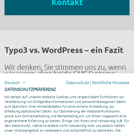
Kontakt
Typo3 vs. WordPress – ein Fazit
Wir denken, Sie stimmen uns zu, wenn
wir sagen, dass beide CMS Systeme,
trotz der kleinen Unterschiede, eine
Deutsch
Datenschutz
|
Rechtliche Hinweise
leistungsstarke Basis für den Bau Ihrer
DATENSCHUTZPRÄFERENZ
Website bieten können. Natürlich
Wir setzen auf unserer Website Cookies und vergleichbare Funktionen zur
haben die Systeme Ihre Vor- und
Verarbeitung von Endgeräteinformationen und personenbezogenen Daten
Nachteile, deshalb müssen Sie für die
zum Speichern Ihrer Anmeldedaten für eine sichere Anmeldung, zur
richtige Wahl zuallererst Ihren Bedarf
Erhebung statistischer Daten, zur Optimierung der Website-Funktionen
sowie zum Onlinemarketing und Remarketing ein, um Ihnen insgesamt eine
eruieren und alle Features mit diesem
angenehmere Erfahrung zu bieten. Einige von ihnen sind notwendig (z.B. für
übereinander legen. Wenn Sie mit
den Warenkorb), während andere nicht notwendig sind, uns jedoch helfen
unser Onlineangebot zu verbessern und wirtschaftlich zu betreiben. Die
diesem Blogbeitrag schon erkennen