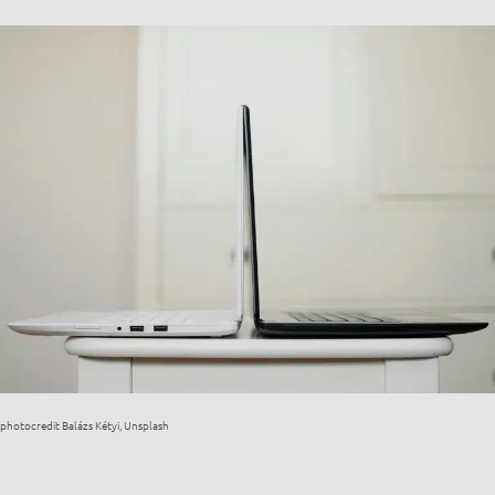
photocredit Balázs Kétyi, Unsplash