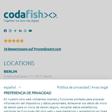
Together we dive into digital
34 Bewertungen auf ProvenExpert.com
LOCATIONS
BERLIN
Friedrichstrasse 171, 10117 Berlin
SEESTERMÜHE
español
Política de privacidad
|
Aviso legal
Am Altenfeldsdeich 56, 25371 Seestermühe
MADRID
PREFERENCIA DE PRIVACIDAD
Calle de Serrano, 19, 4º derecha, 28001 Madrid
En nuestro sitio web utilizamos cookies y funciones similares para procesar
ISLAS CANARIAS
información del dispositivo y datos personales, almacenar sus datos de inicio
de sesión para un inicio de sesión seguro, recopilar datos estadísticos,
Calle Majanicho, 100, 834, 35650 Lajares
optimizar las funciones del sitio web y para marketing y remarketing en línea