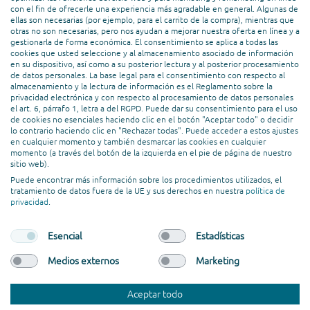
con el fin de ofrecerle una experiencia más agradable en general. Algunas de
ellas son necesarias (por ejemplo, para el carrito de la compra), mientras que
SERVICES
otras no son necesarias, pero nos ayudan a mejorar nuestra oferta en línea y a
gestionarla de forma económica. El consentimiento se aplica a todas las
cookies que usted seleccione y al almacenamiento asociado de información
en su dispositivo, así como a su posterior lectura y al posterior procesamiento
PROFESSIONAL ASSOCIATION
de datos personales. La base legal para el consentimiento con respecto al
almacenamiento y la lectura de información es el Reglamento sobre la
privacidad electrónica y con respecto al procesamiento de datos personales
el art. 6, párrafo 1, letra a del RGPD. Puede dar su consentimiento para el uso
de cookies no esenciales haciendo clic en el botón "Aceptar todo" o decidir
lo contrario haciendo clic en "Rechazar todas". Puede acceder a estos ajustes
en cualquier momento y también desmarcar las cookies en cualquier
momento (a través del botón de la izquierda en el pie de página de nuestro
sitio web).
Puede encontrar más información sobre los procedimientos utilizados, el
tratamiento de datos fuera de la UE y sus derechos en nuestra
política de
privacidad
.
Esencial
Estadísticas
Medios externos
Marketing
© codafish GmbH. All rights reserved.
Términos y Condiciones
Aviso Legal
Política de Privacidad
Aceptar todo