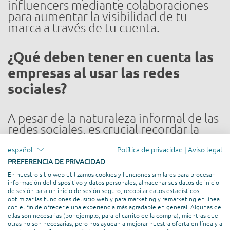
influencers mediante colaboraciones
para aumentar la visibilidad de tu
marca a través de tu cuenta.
¿Qué deben tener en cuenta las
empresas al usar las redes
sociales?
A pesar de la naturaleza informal de las
redes sociales, es crucial recordar la
rapidez con la que tu contenido y
respuestas pueden ser compartidos a
español
Política de privacidad
|
Aviso legal
través de las redes. Por esta razón, tu
PREFERENCIA DE PRIVACIDAD
empresa necesita urgentemente
En nuestro sitio web utilizamos cookies y funciones similares para procesar
directrices para la conducta e
información del dispositivo y datos personales, almacenar sus datos de inicio
de sesión para un inicio de sesión seguro, recopilar datos estadísticos,
interacciones en redes sociales. Estas
optimizar las funciones del sitio web y para marketing y remarketing en línea
directrices podrían incluir detalles
con el fin de ofrecerle una experiencia más agradable en general. Algunas de
ellas son necesarias (por ejemplo, para el carrito de la compra), mientras que
sobre tu estrategia de marketing en
otras no son necesarias, pero nos ayudan a mejorar nuestra oferta en línea y a