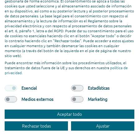
redes sociales o herramientas de
gestionarla de forma económica. El consentimiento se aplica a todas las
terceros que ayuden en la creación de
cookies que usted seleccione y al almacenamiento asociado de información
en su dispositivo, así como a su posterior lectura y al posterior procesamiento
contenido. También están diseñadas
de datos personales. La base legal para el consentimiento con respecto al
para proteger a la empresa de riesgos
almacenamiento y la lectura de información es el Reglamento sobre la
de seguridad en línea y proporcionar
privacidad electrónica y con respecto al procesamiento de datos personales
el art. 6, párrafo 1, letra a del RGPD. Puede dar su consentimiento para el uso
claridad sobre qué información puede
de cookies no esenciales haciendo clic en el botón "Aceptar todo" o decidir
compartirse en línea. En resumen: las
lo contrario haciendo clic en "Rechazar todas". Puede acceder a estos ajustes
en cualquier momento y también desmarcar las cookies en cualquier
directrices de redes sociales están
momento (a través del botón de la izquierda en el pie de página de nuestro
destinadas principalmente a los
sitio web).
empleados, pero también se aplican a
Puede encontrar más información sobre los procedimientos utilizados, el
influencers, socios comerciales y
tratamiento de datos fuera de la UE y sus derechos en nuestra
política de
privacidad
.
agencias creativas con las que colabora
tu empresa. En general, estas
directrices son una parte crucial de las
Esencial
Estadísticas
prácticas de gestión de redes sociales
Medios externos
Marketing
que deberías implementar. Abarcan
todos los aspectos de la gestión,
Aceptar todo
monitoreo y optimización de las
actividades en redes sociales a través
Rechazar todas
Ajustar
de todas las plataformas. Es importante
entender que las directrices de redes