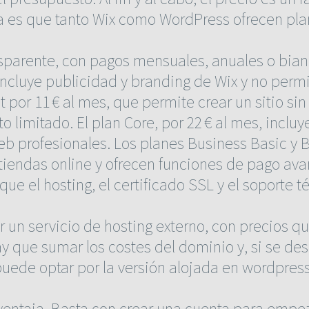
ia es que tanto Wix como WordPress ofrecen plan
nsparente, con pagos mensuales, anuales o bianu
 incluye publicidad y branding de Wix y no perm
 por 11 € al mes, que permite crear un sitio si
limitado. El plan Core, por 22 € al mes, incl
b profesionales. Los planes Business Basic y Bus
tiendas online y ofrecen funciones de pago av
ue el hosting, el certificado SSL y el soporte t
r un servicio de hosting externo, con precios 
 hay que sumar los costes del dominio y, si se d
uede optar por la versión alojada en wordpress
 ventaja. Basta con crear una cuenta para empez