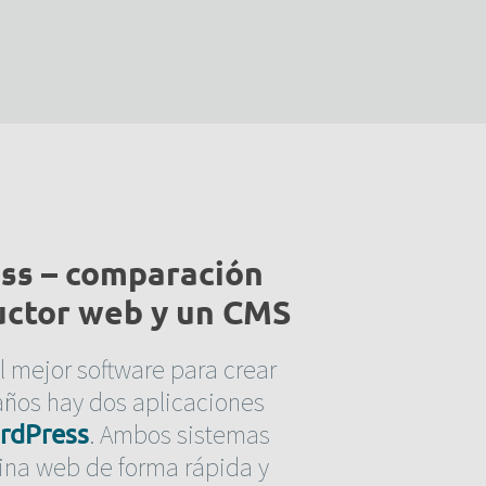
ss – comparación
uctor web y un CMS
l mejor software para crear
años hay dos aplicaciones
. Ambos sistemas
rdPress
ina web de forma rápida y