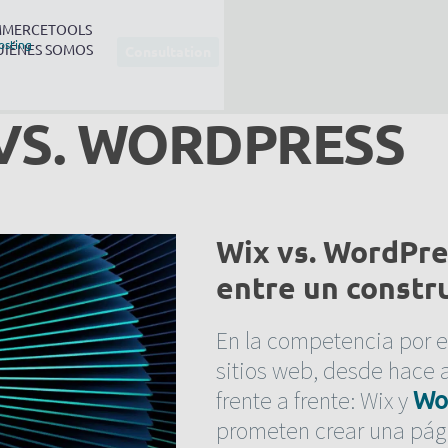
MERCETOOLS
osting
UIÉNES SOMOS
Consultation
VS. WORDPRESS
Wix vs. WordPre
entre un constr
En la competencia por e
sitios web, desde hace 
frente a frente: Wix y
Wo
prometen crear una pág