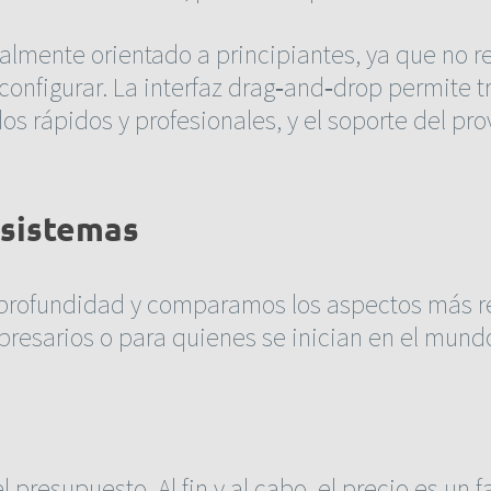
ialmente orientado a principiantes, ya que no 
nfigurar. La interfaz drag‑and‑drop permite tr
ados rápidos y profesionales, y el soporte del pr
 sistemas
n profundidad y comparamos los aspectos más 
resarios o para quienes se inician en el mund
resupuesto. Al fin y al cabo, el precio es un f