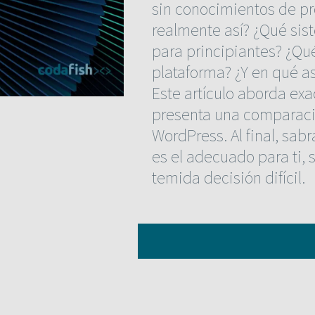
sin conocimientos de pr
realmente así? ¿Qué sis
para principiantes? ¿Qu
plataforma? ¿Y en qué a
Este artículo aborda ex
presenta una comparaci
WordPress. Al final, sab
es el adecuado para ti, s
temida decisión difícil.