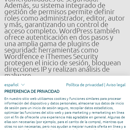
Además, su sistema integrado de
gestión de permisos permite definir
roles como administrador, editor, autor
y más, garantizando un control de
acceso completo. WordPress también
ofrece autenticación en dos pasos y
una amplia gama de plugins de
seguridad: herramientas como
Wordfence e iThemes Security
protegen el inicio de sesión, bloquean
direcciones IP y realizan análisis de
malware.
En lo que respecta a la colaboración,
español
Política de privacidad
|
Aviso legal
WordPress prácticamente ofrece las
PREFERENCIA DE PRIVACIDAD
funciones más importantes en bandeja
En nuestro sitio web utilizamos cookies y funciones similares para procesar
de plata: los proyectos pueden editarse
información del dispositivo y datos personales, almacenar sus datos de inicio
en el backend por varios usuarios
de sesión para un inicio de sesión seguro, recopilar datos estadísticos,
simultáneamente, y el acceso de los
optimizar las funciones del sitio web y para marketing y remarketing en línea
con el fin de ofrecerle una experiencia más agradable en general. Algunas de
editores puede gestionarse fácilmente
ellas son necesarias (por ejemplo, para el carrito de la compra), mientras que
con plugins como Members o User Role
otras no son necesarias, pero nos ayudan a mejorar nuestra oferta en línea y a