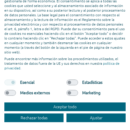
Editor. También resulta útil la función
gestionarla de forma económica. El consentimiento se aplica a todas las
cookies que usted seleccione y al almacenamiento asociado de información
multisite, que permite gestionar varios
en su dispositivo, así como a su posterior lectura y al posterior procesamiento
sitios web dentro de una sola
de datos personales. La base legal para el consentimiento con respecto al
almacenamiento y la lectura de información es el Reglamento sobre la
instalación de WordPress.
privacidad electrónica y con respecto al procesamiento de datos personales
el art. 6, párrafo 1, letra a del RGPD. Puede dar su consentimiento para el uso
de cookies no esenciales haciendo clic en el botón "Aceptar todo" o decidir
Seguridad y colaboración en
lo contrario haciendo clic en "Rechazar todas". Puede acceder a estos ajustes
en cualquier momento y también desmarcar las cookies en cualquier
Webflow
momento (a través del botón de la izquierda en el pie de página de nuestro
sitio web).
Puede encontrar más información sobre los procedimientos utilizados, el
tratamiento de datos fuera de la UE y sus derechos en nuestra
política de
privacidad
.
Como sistema SaaS alojado, Webflow
ocupa una posición muy alta en
términos de seguridad. Al gestionar de
Esencial
Estadísticas
forma centralizada las tareas críticas
Medios externos
Marketing
relacionadas con la seguridad, el propio
software se encarga de las
Aceptar todo
actualizaciones automáticas,
ocupándose del hosting, los parches de
Rechazar todas
Ajustar
seguridad y el mantenimiento del
sistema. Webflow también