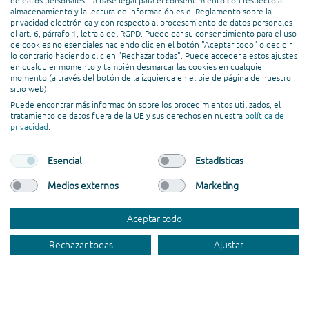
de datos personales. La base legal para el consentimiento con respecto al
almacenamiento y la lectura de información es el Reglamento sobre la
privacidad electrónica y con respecto al procesamiento de datos personales
el art. 6, párrafo 1, letra a del RGPD. Puede dar su consentimiento para el uso
de cookies no esenciales haciendo clic en el botón "Aceptar todo" o decidir
lo contrario haciendo clic en "Rechazar todas". Puede acceder a estos ajustes
en cualquier momento y también desmarcar las cookies en cualquier
momento (a través del botón de la izquierda en el pie de página de nuestro
El más alto nivel de
sitio web).
personalización y
Puede encontrar más información sobre los procedimientos utilizados, el
tratamiento de datos fuera de la UE y sus derechos en nuestra
política de
digitalización – un caso
privacidad
.
perfecto para Zoho
Esencial
Estadísticas
3 de julio de 2025
Medios externos
Marketing
Cuando Jürgen Herbert fundó ParaQare Medic, sabía exactamente lo
Aceptar todo
que quería: un sistema completo adaptado a los requisitos del sector de
Rechazar todas
Ajustar
la cesión de personal ...
Read More